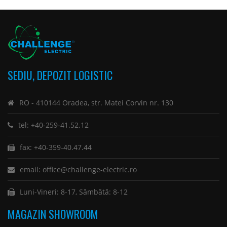
SEDIU, DEPOZIT LOGISTIC
RO - 410144 Oradea, str. Matei Corvin nr. 130
tel: +40-259-41.52.12
fax: +40-359-40.47.44
email: office@challenge-electric.ro
Luni-Vineri: 8-17, Sâmbătă: 8-12
MAGAZIN SHOWROOM