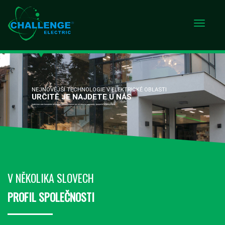
NEJNOVĚJŠÍ TECHNOLOGIE V ELEKTRICKÉ OBLASTI
URČITĚ JE NAJDETE U NÁS
Nabízíme vám kompletní řešení pro elektroinstalace pro rezidenční segmenty, komerční a průmyslové
V NĚKOLIKA SLOVECH
PROFIL SPOLEČNOSTI