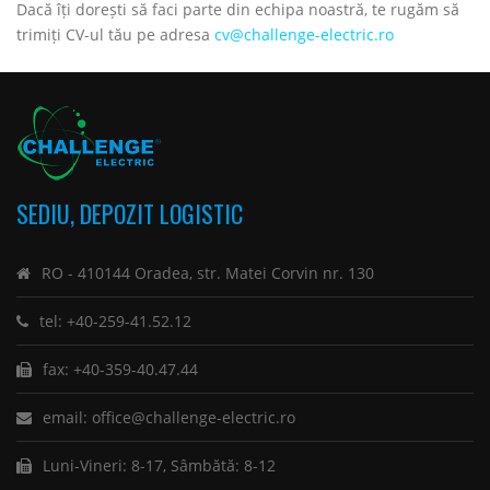
Dacă îți dorești să faci parte din echipa noastră, te rugăm să
trimiți CV-ul tău pe adresa
cv@challenge-electric.ro
SEDIU, DEPOZIT LOGISTIC
RO - 410144 Oradea, str. Matei Corvin nr. 130
tel: +40-259-41.52.12
fax: +40-359-40.47.44
email: office@challenge-electric.ro
Luni-Vineri: 8-17, Sâmbătă: 8-12