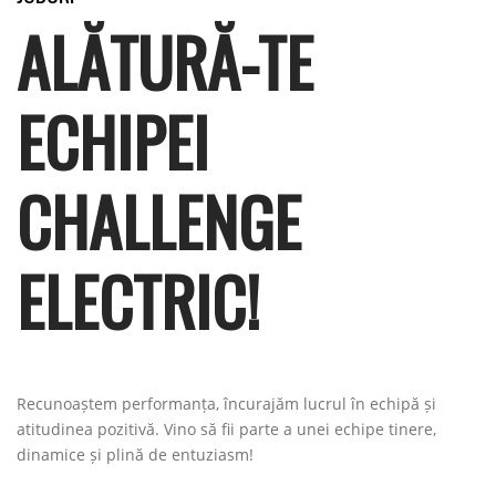
ALĂTURĂ-TE
ECHIPEI
CHALLENGE
ELECTRIC!
Recunoaștem performanța, încurajăm lucrul în echipă și
atitudinea pozitivă. Vino să fii parte a unei echipe tinere,
dinamice și plină de entuziasm!