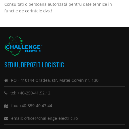
Consultați o persoană autorizată pentru date tehnice în
funcție de cerintele dvs.!
SEDIU, DEPOZIT LOGISTIC
RO - 410144 Oradea, str. Matei Corvin nr. 130
tel: +40-259-41.52.12
fax: +40-359-40.47.44
email: office@challenge-electric.ro