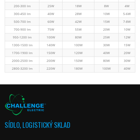
200-300 lm
25W
18W
8W
4W
300-450 lm
40W
28W
10W
5-6W
500-700 lm
60W
42W
15W
7-8W
700-900 lm
75W
55W
20W
10W
950-1200 lm
100W
80W
25W
12W
1300-1500 lm
140W
100W
30W
15W
1700-1900 lm
150W
120W
40W
20W
2000-2500 lm
200W
150W
80W
30W
2800-3200 lm
220W
180W
100W
40W
SÍDLO, LOGISTICKÝ SKLAD