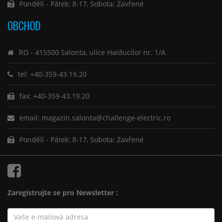
Pondělí - Pátek: 8-17, Sobota: Zavřené
OBCHOD
RO - 415500 Salonta, ulice Haiducilor nr. 1/A
tel: +40-359-43.19.20
fax: +40-359-43.19.20
email: magazin.salonta@challenge-electric.ro
Pondělí - Pátek: 8-17, Sobota: Zavřené
Zaregistrujte se pro Newsletter :