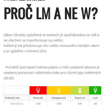
PROČ LM A NE W?
Výkon žárovky vyjádřený ve wattech je spotřebováno ze sítě a
ne všechen se transformuje na světlo.
Světelný tok představuje sílu světla vnímaného lidským okem
a je vyjádřen v lumenů (lm).
Pro lehčí pochopení tohoto pojmu v níže uvedené tabulce je
uvedeno porovnaní světelného toku pro různé typy světelných
zdrojů.
Světelný tok
Klasická
Halogenová
Úsporná
Led
100-150 lm
15W
10W
6W
2W