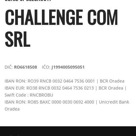
CHALLENGE COM
SRL
DIČ:
RO6618508
IČO:
J1994005095051
IBAN RON: RO39 RNCB 0032 0464 7536 0001 | BCR Oradea
IBAN EUR: RO38 RNCB 0032 0464 7536 0213 | BCR Oradea |
Swift Code : RNCBROBU
IBAN RON: RO85 BAXC 0000 0030 0692 4000 | Unicredit Bank
Oradea