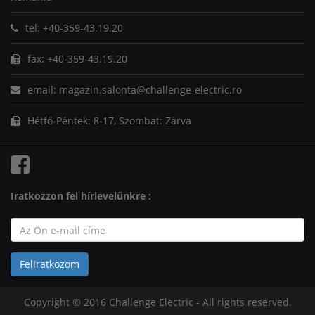
tel: +40-359-43.19.20
fax: +40-359-43.19.20
email: magazin.salonta@challenge-electric.ro
Hétfő-Péntek: 8-17, Szombat: Zárva
Iratkozzon fel hírlevelünkre :
Copyright © 2016 Challenge Electric - All rights reserved.