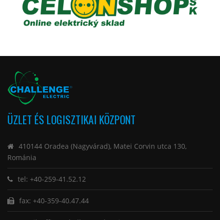
ÜZLET ÉS LOGISZTIKAI KÖZPONT
410144 Oradea (Nagyvárad), Matei Corvin utca 130,
Románia
tel: +40-259-41.52.12
fax: +40-359-40.47.44