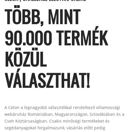
TÖBB, MINT
90.000 TERMÉK
KÖZÜL
VÁLASZTHAT!
A Celon a legnagyobb választékkal rendelkező villamossági
webáruház Romániában, Magyarországon, Szlovákiában és a
Cseh Köztársaságban. Csakis minőségi termékeket és
segédanyagokat forgalmazunk, vásárlás előtt pedig